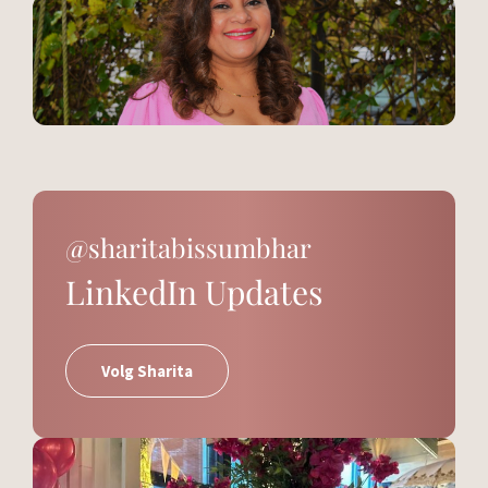
@sharitabissumbhar
LinkedIn Updates
Volg Sharita